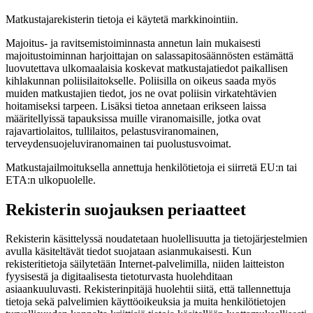
Matkustajarekisterin tietoja ei käytetä markkinointiin.
Majoitus- ja ravitsemistoiminnasta annetun lain mukaisesti
majoitustoiminnan harjoittajan on salassapitosäännösten estämättä
luovutettava ulkomaalaisia koskevat matkustajatiedot paikallisen
kihlakunnan poliisilaitokselle. Poliisilla on oikeus saada myös
muiden matkustajien tiedot, jos ne ovat poliisin virkatehtävien
hoitamiseksi tarpeen. Lisäksi tietoa annetaan erikseen laissa
määritellyissä tapauksissa muille viranomaisille, jotka ovat
rajavartiolaitos, tullilaitos, pelastusviranomainen,
terveydensuojeluviranomainen tai puolustusvoimat.
Matkustajailmoituksella annettuja henkilötietoja ei siirretä EU:n tai
ETA:n ulkopuolelle.
Rekisterin suojauksen periaatteet
Rekisterin käsittelyssä noudatetaan huolellisuutta ja tietojärjestelmien
avulla käsiteltävät tiedot suojataan asianmukaisesti. Kun
rekisteritietoja säilytetään Internet-palvelimilla, niiden laitteiston
fyysisestä ja digitaalisesta tietoturvasta huolehditaan
asiaankuuluvasti. Rekisterinpitäjä huolehtii siitä, että tallennettuja
tietoja sekä palvelimien käyttöoikeuksia ja muita henkilötietojen