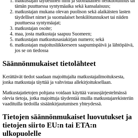
matkustajan täydellinen nimi ja suomalainen henkilötunnus tai
tämän puuttuessa syntymäaika sekä kansalaisuus;
matkustajan mukana olevan puolison sekä alaikäisten lasten
täydelliset nimet ja suomalaiset henkilötunnukset tai niiden
puuttuessa syntymäajat;
matkustajan osoite;
maa, josta matkustaja saapuu Suomeen;
matkustajan matkustusasiakirjan numero; sekä
matkustajan majoitusliikkeeseen saapumispäivä ja lähtöpäivä,
jos se on tiedossa
Säännönmukaiset tietolähteet
Kerättävät tiedot saadaan majoittujalta matkustajailmoituksesta,
jonka matkustaja täyttää ja vahvistaa allekirjoituksellaan.
Matkustajatietojen pohjana voidaan käyttää varausjärjestelmässä
olevia tietoja, jotka majoittuja täydentää muilla matkustajarekisteriin
vaadituilla tiedoilla sisäänkirjautumisen yhteydessä.
Tietojen säännönmukaiset luovutukset ja
tietojen siirto EU:n tai ETA:n
ulkopuolelle