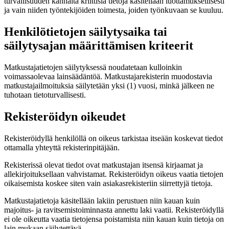
turvallisuuden kannalta kriittisiä tietoja käsitellään luottamuksellisesti
ja vain niiden työntekijöiden toimesta, joiden työnkuvaan se kuuluu.
Henkilötietojen säilytysaika tai
säilytysajan määrittämisen kriteerit
Matkustajatietojen säilytyksessä noudatetaan kulloinkin
voimassaolevaa lainsäädäntöä. Matkustajarekisterin muodostavia
matkustajailmoituksia säilytetään yksi (1) vuosi, minkä jälkeen ne
tuhotaan tietoturvallisesti.
Rekisteröidyn oikeudet
Rekisteröidyllä henkilöllä on oikeus tarkistaa itseään koskevat tiedot
ottamalla yhteyttä rekisterinpitäjään.
Rekisterissä olevat tiedot ovat matkustajan itsensä kirjaamat ja
allekirjoituksellaan vahvistamat. Rekisteröidyn oikeus vaatia tietojen
oikaisemista koskee siten vain asiakasrekisteriin siirrettyjä tietoja.
Matkustajatietoja käsitellään lakiin perustuen niin kauan kuin
majoitus- ja ravitsemistoiminnasta annettu laki vaatii. Rekisteröidyllä
ei ole oikeutta vaatia tietojensa poistamista niin kauan kuin tietoja on
lain mukaan säilytettävä.